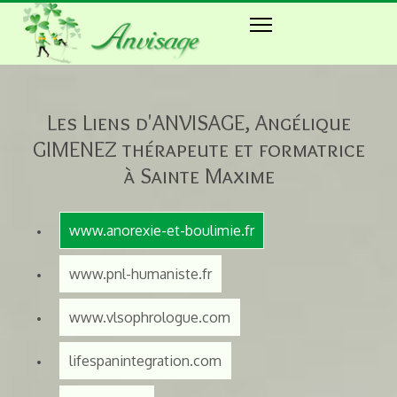
Les Liens d'ANVISAGE, Angélique
GIMENEZ thérapeute et formatrice
à Sainte Maxime
www.anorexie-et-boulimie.fr
www.pnl-humaniste.fr
www.vlsophrologue.com
lifespanintegration.com