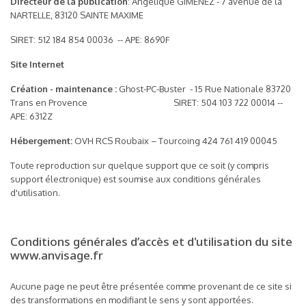
Directeur de la publication
: Angélique GIMENEZ - 7 avenue de la
NARTELLE, 83120 SAINTE MAXIME
SIRET: 512 184 854 00036 -- APE: 8690F
Site Internet
Création - maintenance :
Ghost-PC-Buster - 15 Rue Nationale 83720
Trans en Provence SIRET: 504 103 722 00014 --
APE: 6312Z
Hébergement:
OVH RCS Roubaix – Tourcoing 424 761 419 00045
Toute reproduction sur quelque support que ce soit (y compris
support électronique) est soumise aux conditions générales
d'utilisation.
Conditions générales d’accès et d'utilisation du site
www.anvisage.fr
Aucune page ne peut être présentée comme provenant de ce site si
des transformations en modifiant le sens y sont apportées.