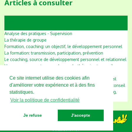
Articles à consulter
A lire...
Analyse des pratiques - Supervision
La thérapie de groupe
Formation, coaching: un objectif, le développement personnel
La formation: transmission, participation, prévention
Le coaching, source de développement personnel et relationnel
L'accompagnement en couple, psychothérapie et conseil
L'accompagnement en famille, psychothérapie et conseil
Ce site internet utilise des cookies afin
L'accompagnement des enfants, psychothérapie et conseil
d'améliorer votre expérience et à des fins
L'accompagnement des adolescents, psychothérapie et conseil
L'accompagnement des adultes, psychothérapie, coaching,
statistiques.
conseil
Voir la politique de confidentialité
Je refuse
J'accepte
Angélique GIMENEZ - Anvisage - 7 avenue de
la Nartelle, 83120 Sainte Maxime
06.23.85.87.09