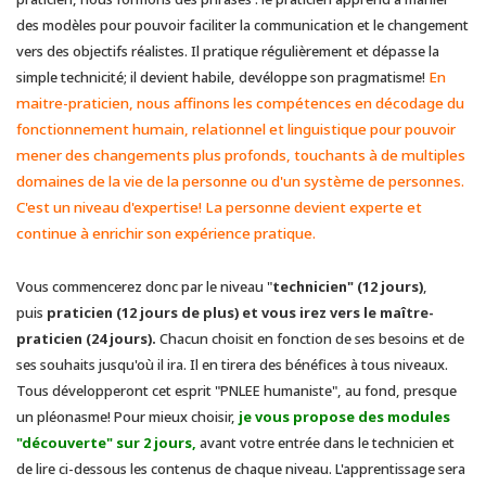
des modèles pour pouvoir faciliter la communication et le changement
vers des objectifs réalistes. Il pratique régulièrement et dépasse la
simple technicité; il devient habile, devéloppe son pragmatisme!
En
maitre-praticien, nous affinons les compétences en décodage du
fonctionnement humain, relationnel et linguistique pour pouvoir
mener des changements plus profonds, touchants à de multiples
domaines de la vie de la personne ou d'un système de personnes.
C'est un niveau d'expertise! La personne devient experte et
continue à enrichir son expérience pratique.
Vous commencerez donc par le niveau "
technicien" (12 jours)
,
puis
praticien (12 jours de plus) et vous irez vers le
maître-
praticien (24 jours).
Chacun choisit en fonction de ses besoins et de
ses souhaits jusqu'où il ira. Il en tirera des bénéfices à tous niveaux.
Tous développeront cet esprit "PNLEE humaniste", au fond, presque
un pléonasme! Pour mieux choisir,
je vous propose des modules
"découverte" sur 2 jours,
avant votre entrée dans le technicien et
de lire ci-dessous les contenus de chaque niveau. L'apprentissage sera