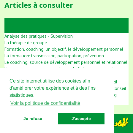
Articles à consulter
A lire...
Analyse des pratiques - Supervision
La thérapie de groupe
Formation, coaching: un objectif, le développement personnel
La formation: transmission, participation, prévention
Le coaching, source de développement personnel et relationnel
L'accompagnement en couple, psychothérapie et conseil
L'accompagnement en famille, psychothérapie et conseil
Ce site internet utilise des cookies afin
L'accompagnement des enfants, psychothérapie et conseil
d'améliorer votre expérience et à des fins
L'accompagnement des adolescents, psychothérapie et conseil
L'accompagnement des adultes, psychothérapie, coaching,
statistiques.
conseil
Voir la politique de confidentialité
Je refuse
J'accepte
Angélique GIMENEZ - Anvisage - 7 avenue de
la Nartelle, 83120 Sainte Maxime
06.23.85.87.09